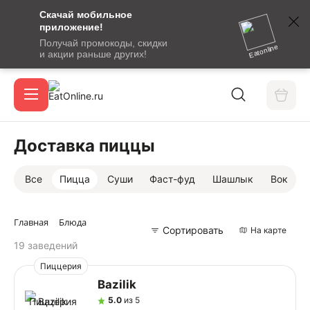
Скачай мобильное
номер
приложение!
SMS-
Получай промокоды, скидки
сообщение
Eatonline
и акции раньше других!
с
Акции
кодом
подтверждения
О сервисе
Доставка пиццы
Все
Пицца
Суши
Фаст-фуд
Шашлык
Вок
Откры
Вход / регистрация
Главная
Блюда
Сортировать
На карте
19 заведений
Пиццерия
Bazilik
5.0
из 5