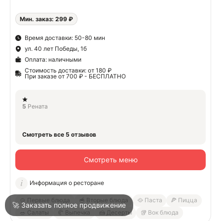
Мин. заказ: 299 ₽
О
Время доставки: 50-80 мин
ул. 40 лет Победы, 1б
О
Оплата: наличными
Стоимость доставки: от 180 ₽
При заказе от 700 ₽ - БЕСПЛАТНО
5
Рената
Войти
Смотреть все 5 отзывов
Город
Анапа
Смотреть меню
Информация о ресторане
Написать в техподдержку
🍲 Первые блюда
🥣 Вторые блюда
🥘 Паста
🍕 Пицца
🚀 Заказать полное продвижение
🥗 Салаты
🥐 Выпечка
🍰 Десерты
🥡 Вок блюда